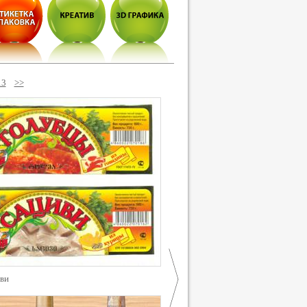
13
>>
ви