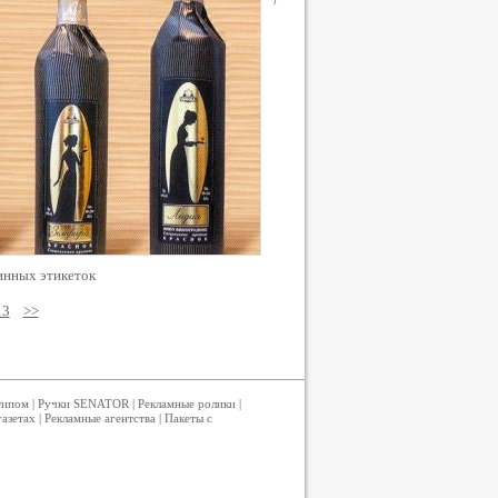
инных этикеток
13
>>
типом
|
Ручки SENATOR
|
Рекламные ролики
|
газетах
|
Рекламные агентства
|
Пакеты с