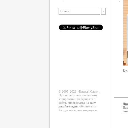
Кр
© 2005-2026 «Еловый Cлон».
При полном или частичном
копировании материалов с
сайта, гиперссылка на
сайт
Дру
дизайн-студии
обязательна.
Нар
Авторские права защищены.
лог