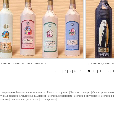
еатив и дизайн винных этикеток
Креатив и дизайн в
1
|
2
|
3
|
4
|
5
|
6
|
7
|
8
|
9
|
10
|
11
|
12
|
гие услуги:
Реклама на телевидении
|
Реклама на радио
|
Реклама в метро
|
Сувениры с лого
ужная реклама
|
Рекламные кампании
|
Реклама в регионах
|
Реклама в интернете
|
Реклама в 
отипом
|
Реклама на транспорте
|
Полиграфия
|