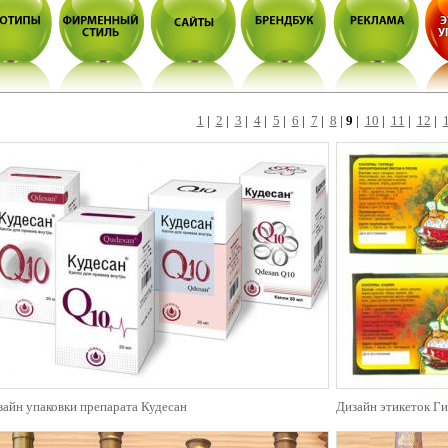
1
|
2
|
3
|
4
|
5
|
6
|
7
|
8
|
9
|
10
|
11
|
12
|
зайн упаковки препарата Кудесан
Дизайн этикеток Ги