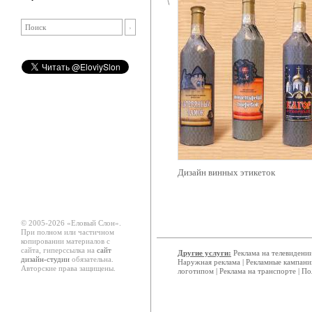
Дизайн винных этикеток
© 2005-2026 «Еловый Cлон».
При полном или частичном
копировании материалов с
сайта, гиперссылка на
сайт
Другие услуги:
Реклама на телевидени
дизайн-студии
обязательна.
Наружная реклама
|
Рекламные кампани
Авторские права защищены.
логотипом
|
Реклама на транспорте
|
По