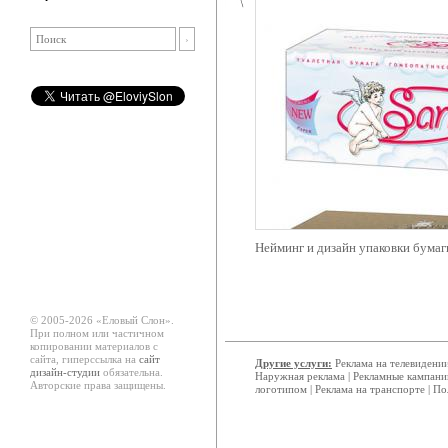
Нейминг и дизайн упаковки бумаг
© 2005-2026 «Еловый Cлон».
При полном или частичном
копировании материалов с
сайта, гиперссылка на
сайт
Другие услуги:
Реклама на телевидени
дизайн-студии
обязательна.
Наружная реклама
|
Рекламные кампани
Авторские права защищены.
логотипом
|
Реклама на транспорте
|
По