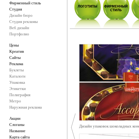
Фирменный стиль
Студия
Дизайн бюро
Студия рекламы
Веб дизайн
Портфолио
Цены
Креатив
Сайты
Реклама
Буклеты
Каталоги
Упаковка
Этикетки
Полиграфия
Метро
Наружная реклама
Акции
Слоганы
Дизайн упаковок шоколадных кон
Название
Карта сайта