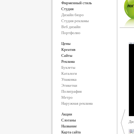
Фирменный стиль
Студия
Дизайн бюро
Студия рекламы
Веб дизайн
Портфолио
Цены
Креатив
Сайты
Реклама
Буклеты
Каталоги
Упаковка
Этикетки
Полиграфия
Метро
Наружная реклама
Акции
Слоганы
Ди
Название
Карта сайта