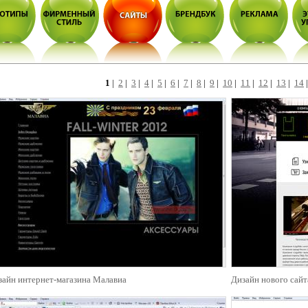
1
|
2
|
3
|
4
|
5
|
6
|
7
|
8
|
9
|
10
|
11
|
12
|
13
|
14
зайн интернет-магазина Малавиа
Дизайн нового сайт