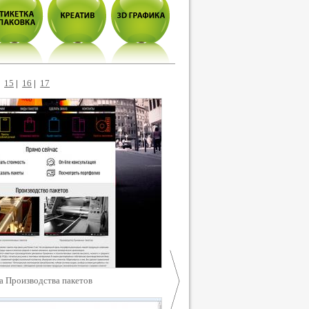
|
15
|
16
|
17
а Производства пакетов