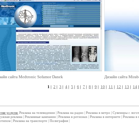
айн сайта Medtronic Sofamor Danek
Дизайн сайта Mirab
1
|
2
|
3
|
4
|
5
|
6
|
7
|
8
|
9
|
10
|
11
|
12
|
13
|
14
гие услуги:
Реклама на телевидении
|
Реклама на радио
|
Реклама в метро
|
Сувениры с лого
ужная реклама
|
Рекламные кампании
|
Реклама в регионах
|
Реклама в интернете
|
Реклама в 
отипом
|
Реклама на транспорте
|
Полиграфия
|