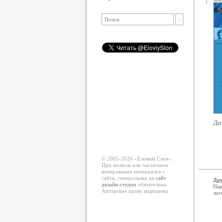
Диз
© 2005-2026 «Еловый Cлон».
При полном или частичном
копировании материалов с
сайта, гиперссылка на
сайт
Дру
дизайн-студии
обязательна.
Нар
Авторские права защищены.
лог