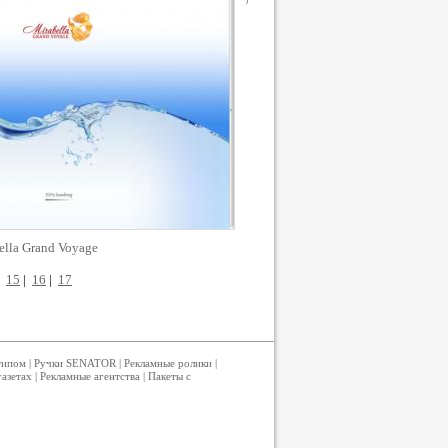
ella Grand Voyage
|
15
|
16
|
17
типом
|
Ручки SENATOR
|
Рекламные ролики
|
газетах
|
Рекламные агентства
|
Пакеты с