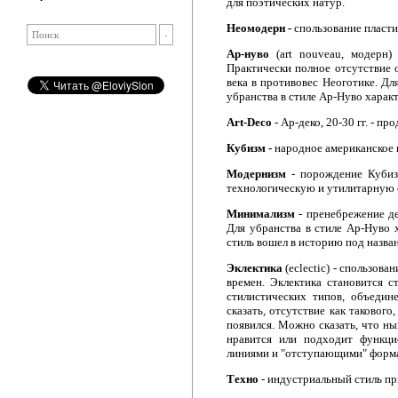
для поэтических натур.
Неомодерн -
спользование пласт
Ар-нуво
(art nouveau, модерн
Практически полное отсутствие 
века в противовес Неоготике. Дл
убранства в стиле Ар-Нуво харак
Аrt-Deco
- Ар-деко, 20-30 гг. - п
Кубизм -
народное американское 
Модернизм
- порождение Кубиз
технологическую и утилитарную 
Минимализм
- пренебрежение д
Для убранства в стиле Ар-Нуво 
стиль вошел в историю под назв
Эклектика
(есlесtiс) - спользов
времен. Эклектика становится с
стилистических типов, объедин
сказать, отсутствие как такового
появился. Можно сказать, что ны
нравится или подходит функцио
линиями и "отступающими" форм
Техно
- индустриальный стиль п