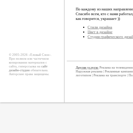
По каждому из наших направлений
Спасибо всем, кто с нами работал,
как говорится, украшает ))
Стили дизайна
Цвет в дизайне
Студия графического диза
© 2005-2026 «Еловый Cлон».
При полном или частичном
копировании материалов с
сайта, гиперссылка на
сайт
Другие услуги:
Реклама на телевидени
дизайн-студии
обязательна.
Наружная реклама
|
Рекламные кампани
Авторские права защищены.
логотипом
|
Реклама на транспорте
|
По