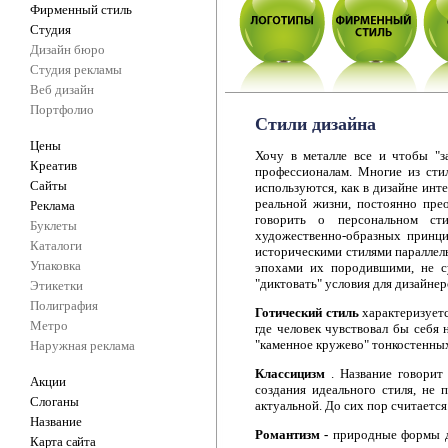
Фирменный стиль
Студия
Дизайн бюро
Студия рекламы
Веб дизайн
Портфолио
Стили дизайна
Цены
Хочу в металле все и чтобы "з
Креатив
профессионалам. Многие из сти
Сайты
используются, как в дизайне интер
реальной жизни, постоянно пре
Реклама
говорить о персональном ст
Буклеты
художественно-образных принци
Каталоги
историческими стилями параллел
Упаковка
эпохами их породившими, не с
"диктовать" условия для дизайне
Этикетки
Полиграфия
Готический стиль
характеризует
Метро
где человек чувствовал бы себя
"каменное кружево" тонкостенных
Наружная реклама
Классицизм
. Название говорит
Акции
создания идеального стиля, не 
Слоганы
актуальной. До сих пор считается
Название
Романтизм -
природные формы де
Карта сайта