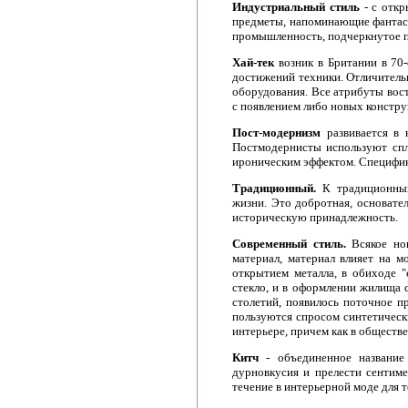
Индустриальный стиль
- с откр
предметы, напоминающие фантаст
промышленность, подчеркнутое п
Хай-тек
возник в Британии в 70-
достижений техники. Отличитель
оборудования. Все атрибуты вост
с появлением либо новых констру
Пост-модернизм
развивается в 
Постмодернисты используют спл
ироническим эффектом. Специфика
Традиционный.
К традиционны
жизни. Это добротная, основате
историческую принадлежность.
Современный стиль.
Всякое нов
материал, материал влияет на м
открытием металла, в обиходе "
стекло, и в оформлении жилища с
столетий, появилось поточное п
пользуются спросом синтетически
интерьере, причем как в обществе
Китч
- объединенное название
дурновкусия и прелести сентиме
течение в интерьерной моде для т