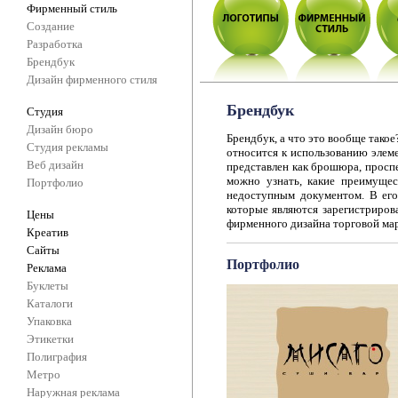
Фирменный стиль
Создание
Разработка
Брендбук
Дизайн фирменного стиля
Брендбук
Студия
Дизайн бюро
Брендбук, а что это вообще такое
Студия рекламы
относится к использованию элем
Веб дизайн
представлен как брошюра, проспе
можно узнать, какие преимущес
Портфолио
недоступным документом. В его 
которые являются зарегистриров
Цены
фирменного дизайна торговой ма
Креатив
Сайты
Портфолио
Реклама
Буклеты
Каталоги
Упаковка
Этикетки
Полиграфия
Метро
Наружная реклама