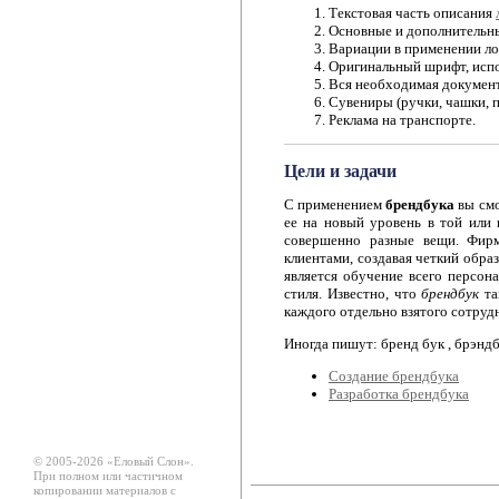
Текстовая часть описания
Основные и дополнительны
Вариации в применении ло
Оригинальный шрифт, исп
Вся необходимая докумен
Сувениры (ручки, чашки, па
Реклама на транспорте.
Цели и задачи
C применением
брендбука
вы смо
ее на новый уровень в той или 
совершенно разные вещи. Фирм
клиентами, создавая четкий обра
является обучение всего персон
стиля. Известно, что
брендбук
та
каждого отдельно взятого сотруд
Иногда пишут: бренд бук , брэндбу
Создание брендбука
Разработка брендбука
© 2005-2026 «Еловый Cлон».
При полном или частичном
копировании материалов с