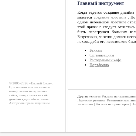
Главный инструмент
Когда ведется создание дизайна
является
создание логотипа
. По 
одном небольшом логотипе отраж
этой причине следует отнестись
быть перегружен большим коли
Безусловно, логотип должен нест
похож, дабы его невозможно было
Банкам
Организациям
Ресторанам и кафе
Портфолио
© 2005-2026 «Еловый Cлон».
При полном или частичном
копировании материалов с
сайта, гиперссылка на
сайт
Другие услуги:
Реклама на телевидени
дизайн-студии
обязательна.
Наружная реклама
|
Рекламные кампани
Авторские права защищены.
логотипом
|
Реклама на транспорте
|
По