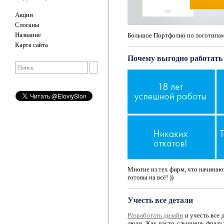
Акции
Слоганы
Название
Большое Портфолио по логотипам
Карта сайта
Почему выгодно работать 
Многие из тех фирм, что начинают
готовы на всё! ))
Учесть все детали
Разработать дизайн
и учесть все 
люди. Как часто слышишь фразу: