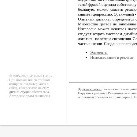
такой фразой оценили собственну
большую, можно сказать решающ
снимает депрессию. Оранжевый - 
Опытный дизайнер определится с 
Множество цветов не запоминае
Интересно может меняться накло
следует отдать мастерам дизайн
логотип - половина свершения. 
частью жизни. Создание посещаем
Элементы
Использование в рекламе
© 2005-2026 «Еловый Cлон».
При полном или частичном
копировании материалов с
сайта, гиперссылка на
сайт
Другие услуги:
Реклама на телевидени
дизайн-студии
обязательна.
Наружная реклама
|
Рекламные кампани
Авторские права защищены.
логотипом
|
Реклама на транспорте
|
По