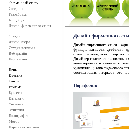
Фирменный стиль
Создание
Разработка
Брендбук
Дизайн фирменного стиля
Дизайн фирменного ст
Студия
Дизайн бюро
Дизайн фирменного стиля - одна
Студия рекламы
функциональности, удобства и д
Веб дизайн
стиля. Рисунок, шрифт, картина, 
Дизайнер считается человеком т
Портфолио
анализировать и вычислять рез
художник.
Дизайн фирменного ст
Цены
составляющая интерьера - это пр
Креатив
Сайты
Портфолио
Реклама
Буклеты
Каталоги
Упаковка
Этикетки
Полиграфия
Метро
Наружная реклама