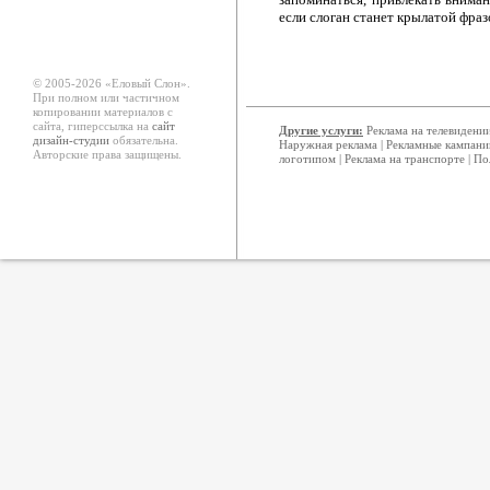
если слоган станет крылатой фраз
© 2005-2026 «Еловый Cлон».
При полном или частичном
копировании материалов с
сайта, гиперссылка на
сайт
Другие услуги:
Реклама на телевидени
дизайн-студии
обязательна.
Наружная реклама
|
Рекламные кампани
Авторские права защищены.
логотипом
|
Реклама на транспорте
|
По