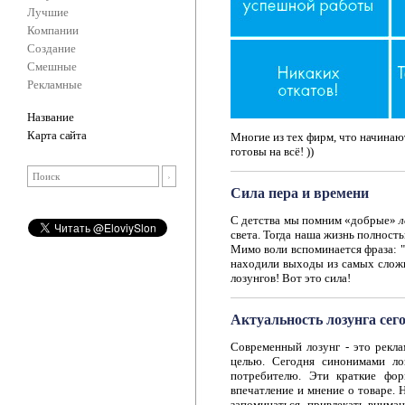
Лучшие
Компании
Создание
Смешные
Рекламные
Название
Карта сайта
Многие из тех фирм, что начинают
готовы на всё! ))
Сила пера и времени
С детства мы помним «добрые»
л
света. Тогда наша жизнь полност
Мимо воли вспоминается фраза: "
находили выходы из самых сложн
лозунгов! Вот это сила!
Актуальность лозунга сег
Современный лозунг - это рекл
целью. Сегодня синонимами ло
потребителю. Эти краткие фо
впечатление и мнение о товаре. 
запоминаться, привлекать вниман