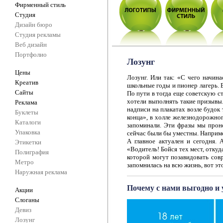
Фирменный стиль
Студия
Дизайн бюро
Студия рекламы
Веб дизайн
Портфолио
Лозунг
Цены
Лозунг. Или так: «С чего начин
Креатив
школьные годы и пионер лагерь. 
Сайты
По пути в тогда еще советскую с
хотели выполнять такие призывы
Реклама
надписи на плакатах возле будок
Буклеты
конца», в холле железнодорожно
Каталоги
запоминали. Эти фразы мы проне
Упаковка
сейчас были бы уместны. Наприм
А главное актуален и сегодня.
Этикетки
«Водитель! Бойся тех мест, откуд
Полиграфия
которой могут позавидовать со
Метро
запомнилась на всю жизнь, вот эт
Наружная реклама
Почему с нами выгодно и 
Акции
Слоганы
Девиз
Лозунг