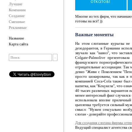
Лучшие
Компании
Создание
Многие из тех фирм, что начинают
готовы на всё! ))
Смешные
Рекламные
Важные моменты
Название
На этом слоганные курьезы не 
Карта сайта
дезодорантов, в Германии испол
звучало как "навоз", что заста
Colgate-Palmolive презентовал
французского порнографического
отрицательные ассоциации. Так м
девиз "Живи с Поколением "Пепси
просто шокированы, так как в 
компанией Coca-Cola также был 
напитка, как "Кекукела", что озн
40 тысяч различных вариантов на
менее интересный факт случился 
использовала вполне приличный 
цыпленка требуется сильный мужч
смысл: "Нужен сексуально возб
слоган - доверяйте профессионала
Для создания слогана фирмы отпр
Ведущий специалист агентства св