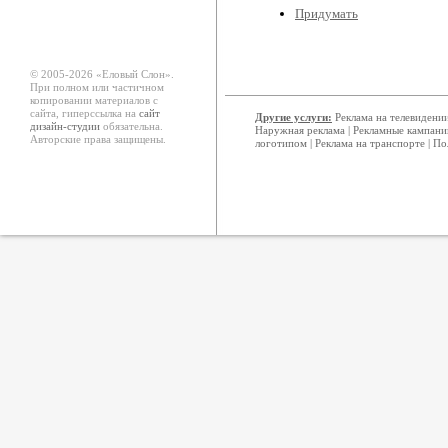
Придумать
© 2005-2026 «Еловый Cлон».
При полном или частичном
копировании материалов с
сайта, гиперссылка на
сайт
Другие услуги:
Реклама на телевидени
дизайн-студии
обязательна.
Наружная реклама
|
Рекламные кампани
Авторские права защищены.
логотипом
|
Реклама на транспорте
|
По