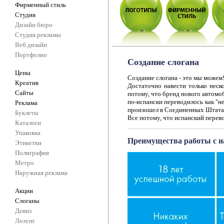
Фирменный стиль
Студия
Дизайн бюро
Студия рекламы
Веб дизайн
Портфолио
Создание слогана
Цены
Создание слогана - это мы можем
Креатив
Достаточно навести только неск
Сайты
потому, что бренд нового автомоб
по-испански переводилось как "н
Реклама
произошел в Соединенных Штатах 
Буклеты
Все потому, что испанский перево
Каталоги
Упаковка
Преимущества работы с 
Этикетки
Полиграфия
Метро
Наружная реклама
Акции
Слоганы
Девиз
Лозунг