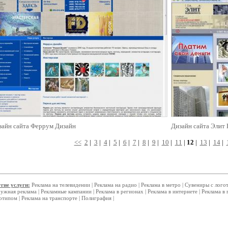
зайн сайта Феррум Дизайн
Дизайн сайта Элит
<<
2
|
3
|
4
|
5
|
6
|
7
|
8
|
9
|
10
|
11
|
12
|
13
|
14
|
гие услуги:
Реклама на телевидении
|
Реклама на радио
|
Реклама в метро
|
Сувениры с лого
ужная реклама
|
Рекламные кампании
|
Реклама в регионах
|
Реклама в интернете
|
Реклама в 
отипом
|
Реклама на транспорте
|
Полиграфия
|