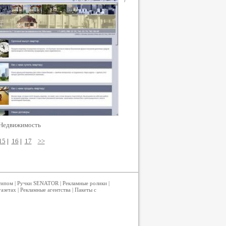
 Недвижимость
15
|
16
|
17
>>
типом
|
Ручки SENATOR
|
Рекламные ролики
|
газетах
|
Рекламные агентства
|
Пакеты с