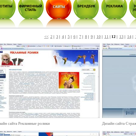
<<
2
|
3
|
4
|
5
|
6
|
7
|
8
|
9
|
10
|
11
|
12
|
13
|
14
|
зайн сайта Рекламные ролики
Дизайн сайта Стра