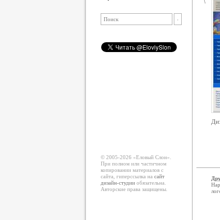
Ди
© 2005-2026 «Еловый Cлон».
При полном или частичном
копировании материалов с
сайта, гиперссылка на
сайт
Дру
дизайн-студии
обязательна.
Нар
Авторские права защищены.
лог