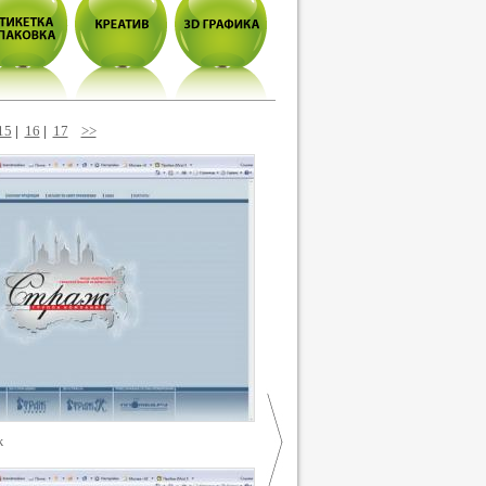
15
|
16
|
17
>>
ж