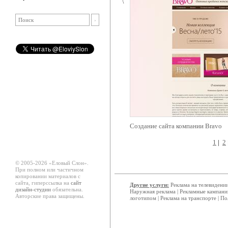
Создание сайта компании Bravo
1
|
2
© 2005-2026 «Еловый Cлон».
При полном или частичном
копировании материалов с
сайта, гиперссылка на
сайт
Другие услуги:
Реклама на телевидени
дизайн-студии
обязательна.
Наружная реклама
|
Рекламные кампани
Авторские права защищены.
логотипом
|
Реклама на транспорте
|
По