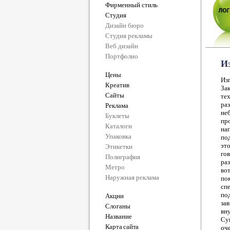
Фирменный стиль
Студия
Дизайн бюро
Студия рекламы
Веб дизайн
Портфолио
Из
Цены
Из
Креатив
За
Сайты
те
ра
Реклама
не
Буклеты
пр
Каталоги
на
Упаковка
под
эт
Этикетки
го
Полиграфия
ра
Метро
во
Наружная реклама
по
сп
по
Акции
за
Слоганы
вн
Название
Су
Карта сайта
оч