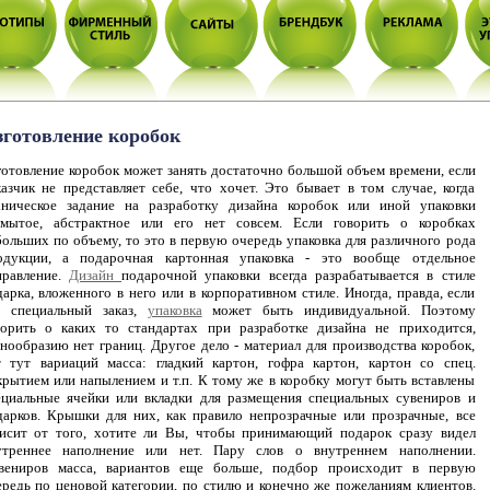
готовление коробок
готовление коробок может занять достаточно большой объем времени, если
казчик не представляет себе, что хочет. Это бывает в том случае, когда
хническое задание на разработку дизайна коробок или иной упаковки
змытое, абстрактное или его нет совсем. Если говорить о коробках
больших по объему, то это в первую очередь упаковка для различного рода
одукции, а подарочная картонная упаковка - это вообще отдельное
правление.
Дизайн
подарочной упаковки всегда разрабатывается в стиле
арка, вложенного в него или в корпоративном стиле. Иногда, правда, если
о специальный заказ,
упаковка
может быть индивидуальной. Поэтому
ворить о каких то стандартах при разработке дизайна не приходится,
знообразию нет границ. Другое дело - материал для производства коробок,
т тут вариаций масса: гладкий картон, гофра картон, картон со спец.
крытием или напылением и т.п. К тому же в коробку могут быть вставлены
ециальные ячейки или вкладки для размещения специальных сувениров и
дарков. Крышки для них, как правило непрозрачные или прозрачные, все
висит от того, хотите ли Вы, чтобы принимающий подарок сразу видел
утреннее наполнение или нет. Пару слов о внутреннем наполнении.
вениров масса, вариантов еще больше, подбор происходит в первую
ередь по ценовой категории, по стилю и конечно же пожеланиям клиентов.