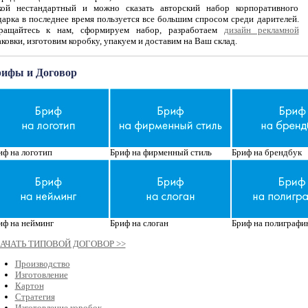
кой нестандартный и можно сказать авторский набор корпоративного
дарка в последнее время пользуется все большим спросом среди дарителей.
ращайтесь к нам, сформируем набор, разработаем
дизайн рекламной
ковки, изготовим коробку, упакуем и доставим на Ваш склад.
ифы и Договор
иф на логотип
Бриф на фирменный стиль
Бриф на брендбук
иф на нейминг
Бриф на слоган
Бриф на полиграфи
АЧАТЬ ТИПОВОЙ ДОГОВОР >>
Производство
Изготовление
Картон
Стратегия
Изготовление коробок