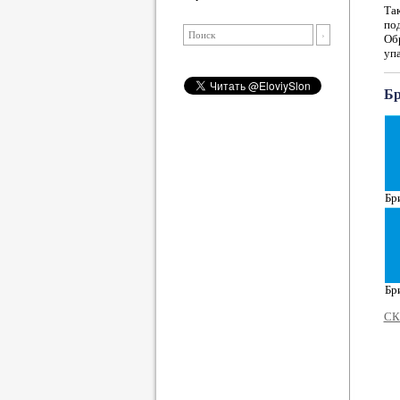
Та
по
Об
упа
Бр
Бр
Бр
СК