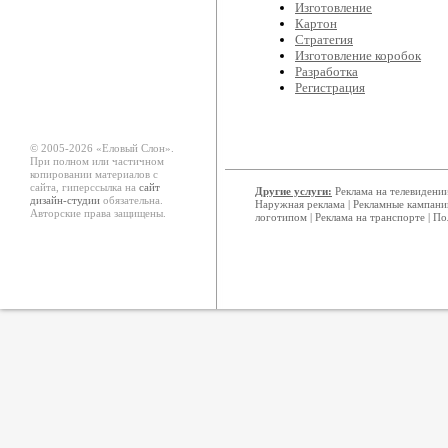
Изготовление
Картон
Стратегия
Изготовление коробок
Разработка
Регистрация
© 2005-2026 «Еловый Cлон».
При полном или частичном
копировании материалов с
сайта, гиперссылка на
сайт
Другие услуги:
Реклама на телевидени
дизайн-студии
обязательна.
Наружная реклама
|
Рекламные кампани
Авторские права защищены.
логотипом
|
Реклама на транспорте
|
По