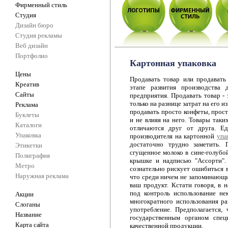
Фирменный стиль
Студия
Дизайн бюро
Студия рекламы
Веб дизайн
Портфолио
Картонная упаковка
Цены
Продавать товар или продавать
Креатив
этапе развития производства 
Сайты
предприятия. Продавать товар - 
только на разнице затрат на его 
Реклама
продавать просто конфеты, прост
Буклеты
и не влияя на него. Товары таки
Каталоги
отличаются друг от друга. Ед
Упаковка
производителя на картонной
упа
достаточно трудно заметить.
Этикетки
сгущенное молоко в сине-голубо
Полиграфия
крышке и надписью "Ассорти".
Метро
сознательно рискует ошибиться в
Наружная реклама
что среди ничем не запоминающи
ваш продукт. Кстати говоря, в н
под контроль использование не
Акции
многократного использования р
Слоганы
употребление. Предполагается,
Название
государственным органом спец
Карта сайта
качественной продукции.