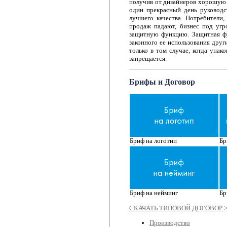
получив от дизайнеров хорошую 
один прекрасный день руководс
лучшего качества. Потребители
продаж падают, бизнес под угр
защитную функцию. Защитная фу
законного ее использования друг
только в том случае, когда упа
запрещается.
Брифы и Договор
Бриф на логотип
Бр
Бриф на нейминг
Бр
СКАЧАТЬ ТИПОВОЙ ДОГОВОР 
Производство