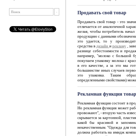
Продавать свой товар
Продавать свой товар - это знач
отличается от аналогичной хара
желая, чтобы потребитель начал 
продукцию с данными обозначениям
это удается, то у производит
средства в
дизайн
и
рекламу
, зав
разнице себестоимости и прода
например, "молоко с большой б
покупаем упаковку молока с крас
в его качестве, а за это мы го
большинстве иных случаев первое
это упаковка. Таким образ
определенными свойствами) мож
Рекламная функция това
Рекламная функция состоит в пр
Но рекламная функция может раб
провожают", - вторую часть изве
скрывается за картонной, пластик
какой бы красивой и запомина
некачественным. "Одежда для тов
должна работать на имидж компа