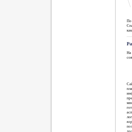
По 
Спа
как
Ра
На 
со
Са
пл
ин
пр
мн
го
ас
ло
ко
по
до