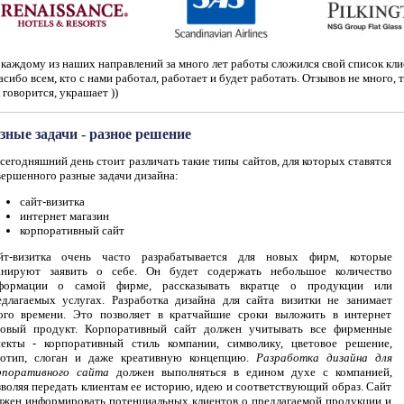
каждому из наших направлений за много лет работы сложился свой список кли
сибо всем, кто с нами работал, работает и будет работать. Отзывов не много, т
 говорится, украшает ))
зные задачи - разное решение
сегодняшний день стоит различать такие типы сайтов, для которых ставятся
вершенного разные задачи дизайна:
сайт-визитка
интернет магазин
корпоративный сайт
йт-визитка очень часто разрабатывается для новых фирм, которые
анируют заявить о себе. Он будет содержать небольшое количество
формации о самой фирме, рассказывать вкратце о продукции или
едлагаемых услугах. Разработка дизайна для сайта визитки не занимает
ого времени. Это позволяет в кратчайшие сроки выложить в интернет
товый продукт. Корпоративный сайт должен учитывать все фирменные
пекты - корпоративный стиль компании, символику, цветовое решение,
готип, слоган и даже креативную концепцию.
Разработка дизайна для
рпоративного сайта
должен выполняться в едином духе с компанией,
зволяя передать клиентам ее историю, идею и соответствующий образ. Сайт
лжен информировать потенциальных клиентов о предлагаемой продукции и