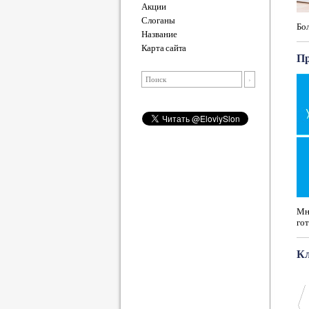
Акции
Слоганы
Бо
Название
Карта сайта
Пр
Мно
гот
К