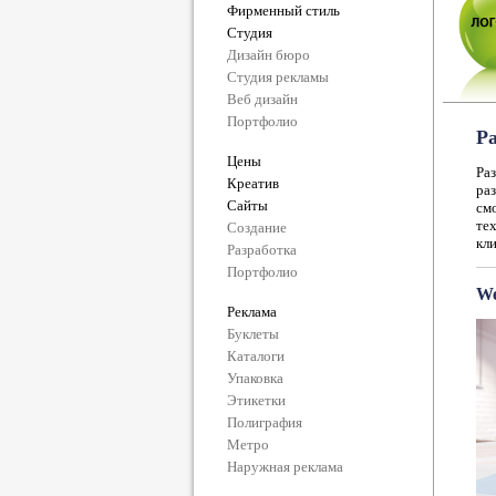
Фирменный стиль
Студия
Дизайн бюро
Студия рекламы
Веб дизайн
Портфолио
Ра
Цены
Ра
Креатив
ра
Сайты
см
те
Создание
кли
Разработка
Портфолио
We
Реклама
Буклеты
Каталоги
Упаковка
Этикетки
Полиграфия
Метро
Наружная реклама