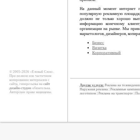
На данный момент интернет п
популярную рекламную площадку
должно не только хорошо выгл
информацию конечному клиент
организации на рынке. Мы прив
маркетологов, дизайнеров, копира
Бизнес
Визитка
Корпоративный
© 2005-2026 «Еловый Cлон».
При полном или частичном
копировании материалов с
сайта, гиперссылка на
сайт
Другие услуги:
Реклама на телевидени
дизайн-студии
обязательна.
Наружная реклама
|
Рекламные кампани
Авторские права защищены.
логотипом
|
Реклама на транспорте
|
По