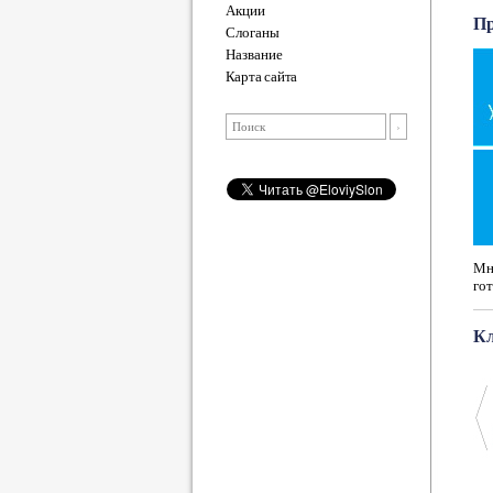
Акции
Пр
Слоганы
Название
Карта сайта
Мно
гот
К