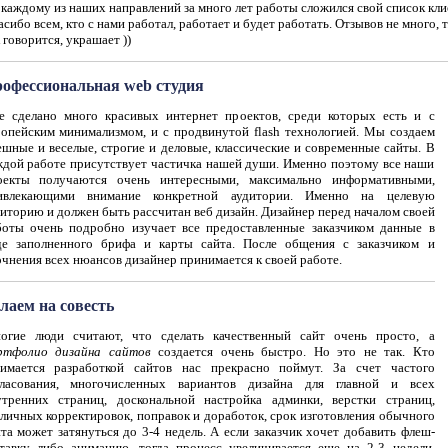
каждому из наших направлений за много лет работы сложился свой список кли
сибо всем, кто с нами работал, работает и будет работать. Отзывов не много, т
 говорится, украшает ))
офессиональная web студия
е сделано много красивых интернет проектов, среди которых есть и с
ропейским минимализмом, и с продвинутой flash технологией. Мы создаем
ешные и веселые, строгие и деловые, классические и современные сайты. В
ждой работе присутствует частичка нашей души. Именно поэтому все наши
оекты получаются очень интересными, максимально информативными,
ивлекающими внимание конкретной аудитории. Именно на целевую
иторию и должен быть рассчитан веб дизайн. Дизайнер перед началом своей
боты очень подробно изучает все предоставленные заказчиком данные в
де заполненного брифа и карты сайта. После общения с заказчиком и
чнения всех нюансов дизайнер принимается к своей работе.
лаем на совесть
огие люди считают, что сделать качественный сайт очень просто, а
ртфолио дизайна сайтов
создается очень быстро. Но это не так. Кто
нимается разработкой сайтов нас прекрасно поймут. За счет частого
гласования, многочисленных вариантов дизайна для главной и всех
утренних страниц, доскональной настройка админки, верстки страниц,
зличных корректировок, поправок и доработок, срок изготовления обычного
та может затянуться до 3-4 недель. А если заказчик хочет добавить флеш-
ставку либо анимацию, тогда процесс увеличивается еще на 2-3 недели.