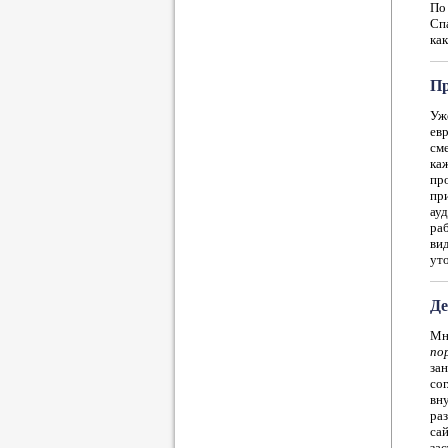
По 
Спа
как
Пр
Уж
ев
см
ка
пр
пр
ауд
ра
ви
уто
Де
Мн
по
за
со
вн
ра
сай
за