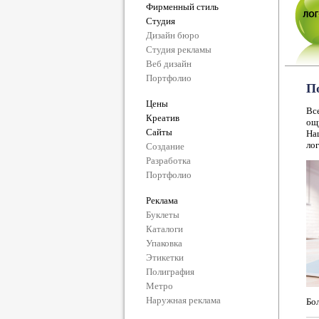
Фирменный стиль
Студия
Дизайн бюро
Студия рекламы
Веб дизайн
Портфолио
По
Цены
Вс
Креатив
ощу
Сайты
Наш
лог
Создание
Разработка
Портфолио
Реклама
Буклеты
Каталоги
Упаковка
Этикетки
Полиграфия
Метро
Наружная реклама
Бо