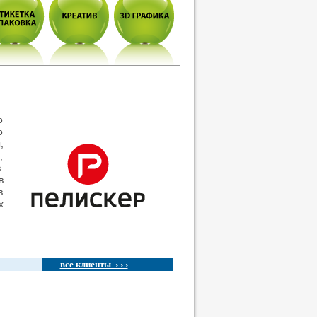
о
о
,
,
.
в
в
х
все клиенты › › ›