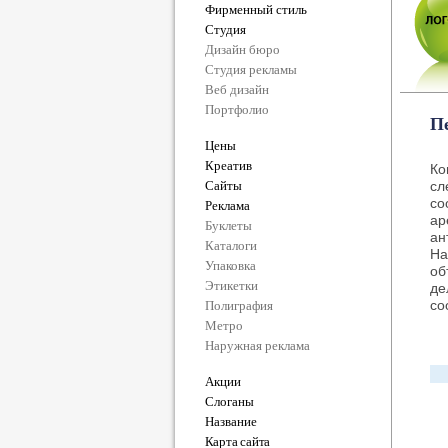
Фирменный стиль
Студия
Дизайн бюро
Студия рекламы
Веб дизайн
Портфолио
П
Цены
Креатив
Ко
Сайты
сл
со
Реклама
ар
Буклеты
ан
Каталоги
На
Упаковка
об
Этикетки
де
со
Полиграфия
Метро
Наружная реклама
Акции
Слоганы
Название
Карта сайта