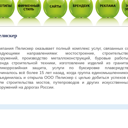
елискер
мпания Пелискер оказывает полный комплекс услуг, связанных с
едующими направлениями: мостостроение, строительств
оружений, производство металлоконструкций, буровые работы
енда строительной техники, изготовление изделий из гранита
тикоррозийная защита, услуги по буксировке плавсредств
чиналось всё более 15 лет назад, когда группа единомышленнико
ъединилась и открыла ООО Пелискер с целью добиться успехов 
ле строительства мостов, путепроводов и других искусственны
оружений на дорогах России.