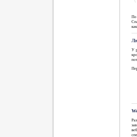
По 
Спа
как
Лю
У 
кр
по
Пе
We
Ра
зав
ве
сп