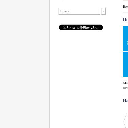
Бо
По
Мно
гот
На