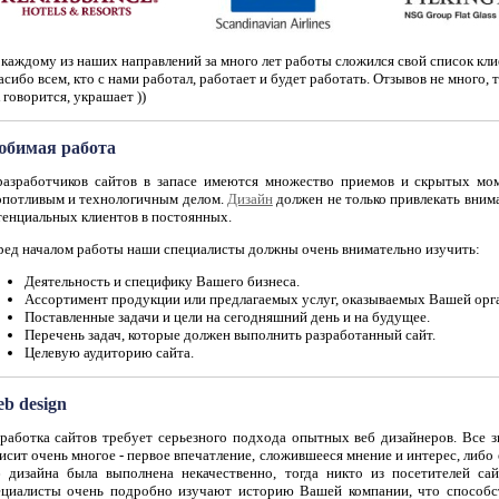
каждому из наших направлений за много лет работы сложился свой список кли
сибо всем, кто с нами работал, работает и будет работать. Отзывов не много, т
 говорится, украшает ))
бимая работа
разработчиков сайтов в запасе имеются множество приемов и скрытых мо
опотливым и технологичным делом.
Дизайн
должен не только привлекать внима
тенциальных клиентов в постоянных.
ред началом работы наши специалисты должны очень внимательно изучить:
Деятельность и специфику Вашего бизнеса.
Ассортимент продукции или предлагаемых услуг, оказываемых Вашей орг
Поставленные задачи и цели на сегодняшний день и на будущее.
Перечень задач, которые должен выполнить разработанный сайт.
Целевую аудиторию сайта.
b design
зработка сайтов требует серьезного подхода опытных веб дизайнеров. Все з
исит очень многое - первое впечатление, сложившееся мнение и интерес, либо 
б дизайна была выполнена некачественно, тогда никто из посетителей са
ециалисты очень подробно изучают историю Вашей компании, что способс