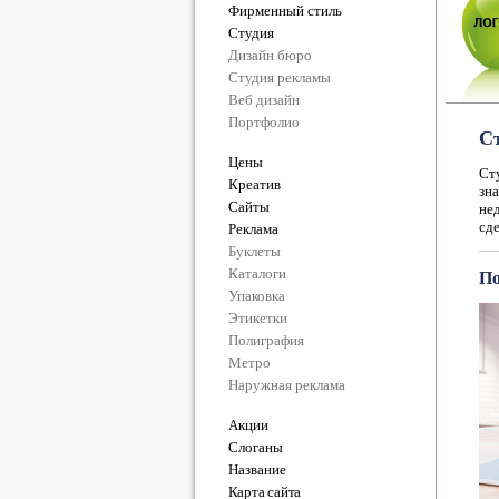
Фирменный стиль
Студия
Дизайн бюро
Студия рекламы
Веб дизайн
Портфолио
Ст
Цены
Ст
Креатив
зн
Сайты
не
сде
Реклама
Буклеты
Каталоги
По
Упаковка
Этикетки
Полиграфия
Метро
Наружная реклама
Акции
Слоганы
Название
Карта сайта