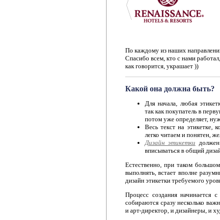
По каждому из наших направлений
Спасибо всем, кто с нами работал,
как говорится, украшает ))
Какой она должна быть?
Для начала, любая этикет
так как покупатель в перву
потом уже определяет, нужн
Весь текст на этикетке, 
легко читаем и понятен, ж
Дизайн этикетки
должен
вписываться в общий дизай
Естественно, при таком большом
выполнять, встает вполне разум
дизайн этикетки требуемого уров
Процесс создания начинается с 
собираются сразу несколько важ
и арт-директор, и дизайнеры, и 