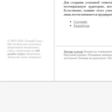
Для создания успешной этикет
потенциальную аудиторию, кот
Естественно, помимо этого учи
лишь потом начинается предварит
Создание
Разработка
© 2005-2026 «Еловый Cлон».
При полном или частичном
копировании материалов с
сайта, гиперссылка на
сайт
Другие услуги:
Реклама на телевидени
дизайн-студии
обязательна.
Наружная реклама
|
Рекламные кампани
Авторские права защищены.
логотипом
|
Реклама на транспорте
|
По