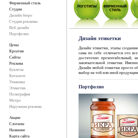
Фирменный стиль
Студия
Дизайн бюро
Студия рекламы
Веб дизайн
Портфолио
Дизайн этикетки
Цены
Дизайн этикетки, этапы создания
Креатив
сама по себе отличается ото вс
Сайты
достаточно презентабельный, и
завлекательной этикетки. Именн
Реклама
Дизайн любой этикетки просто об
Буклеты
выбор на той или иной продукции 
Каталоги
Упаковка
Портфолио
Этикетки
Полиграфия
Метро
Наружная реклама
Акции
Слоганы
Название
Карта сайта