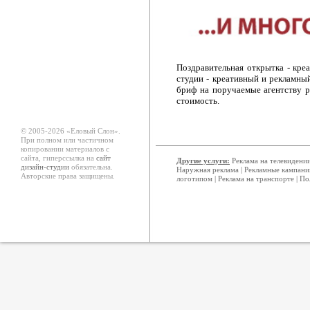
Поздравительная открытка - кре
студии - креативный и рекламны
бриф на поручаемые агентству р
стоимость.
© 2005-2026 «Еловый Cлон».
При полном или частичном
копировании материалов с
сайта, гиперссылка на
сайт
Другие услуги:
Реклама на телевидени
дизайн-студии
обязательна.
Наружная реклама
|
Рекламные кампани
Авторские права защищены.
логотипом
|
Реклама на транспорте
|
По