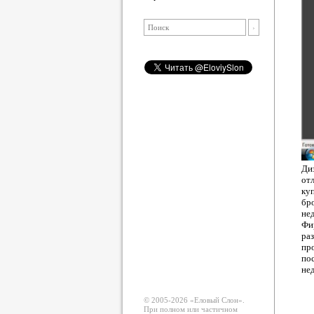
Ди
от
ку
бр
не
Фи
ра
пр
по
не
© 2005-2026 «Еловый Cлон».
При полном или частичном