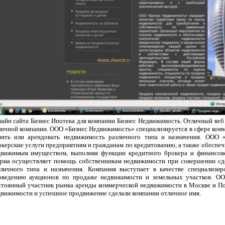
зайн сайта Бизнес Ипотека для компании Бизнес Недвижимость. Отличный веб 
личной компании. ООО «Бизнес Недвижимость» специализируется в сфере комм
пить или арендовать недвижимость различного типа и назначения. ООО 
окерские услуги предприятиям и гражданам по кредитованию, а также обеспеч
движимым имуществом, выполняя функции кредитного брокера и финансов
рма осуществляет помощь собственникам недвижимости при совершении сд
зличного типа и назначения. Компания выступает в качестве специализи
оведению аукционов по продаже недвижимости и земельных участков. О
стоянный участник рынка аренды коммерческой недвижимости в Москве и По
движимости и успешное продвижение сделали компании отличное имя.