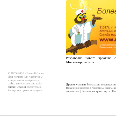
Разработка нового креатива 
Мосхимпрепараты.
© 2005-2026 «Еловый Cлон».
При полном или частичном
копировании материалов с
сайта, гиперссылка на
сайт
Другие услуги:
Реклама на телевидени
дизайн-студии
обязательна.
Наружная реклама
|
Рекламные кампани
Авторские права защищены.
логотипом
|
Реклама на транспорте
|
По