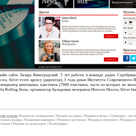
зайн сайта Лазарь Виноградский. 5 лет работы в команде радио Серебря
cow, Silver event agency (директор), 3 года декан Института Современного 
ллекционер винтажных пластинок (7000 пластинок, часть из которых не выхо
ба Rolling Stone, организатор брэндовых вечеринок Mozcow Dizcow, Silver Ja
гие услуги:
Реклама на телевидении
|
Реклама на радио
|
Реклама в метро
|
Сувениры с лого
ужная реклама
|
Рекламные кампании
|
Реклама в регионах
|
Реклама в интернете
|
Реклама в 
отипом
|
Реклама на транспорте
|
Полиграфия
|