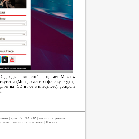
ный дождь в авторской программе Mozcow
Искусства (Менеджмент в сфере культуры),
дила на CD и нет в интернете), резидент
m.
типом
|
Ручки SENATOR
|
Рекламные ролики
|
газетах
|
Рекламные агентства
|
Пакеты с