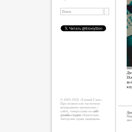
Ди
Diz
ко
клу
© 2005-2026 «Еловый Cлон».
При полном или частичном
копировании материалов с
сайта, гиперссылка на
сайт
Дру
дизайн-студии
обязательна.
Нар
Авторские права защищены.
лог