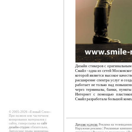
Дизайн стикеров с оригинальным 
Смайл - одна из сетей Московск
которой является высокое качест
расширение спектра услуг и соз
работает не только над повышени
через терминалы, банки, пункт
Интернет с помощью пластико
Смайл разработала большой компл
© 2005-2026 «Еловый Cлон».
При полном или частичном
копировании материалов с
сайта, гиперссылка на
сайт
Другие услуги:
Реклама на телевидени
дизайн-студии
обязательна.
Наружная реклама
|
Рекламные кампани
Авторские права защищены.
логотипом
|
Реклама на транспорте
|
По