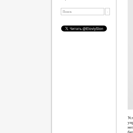
Ус
уп
не
би