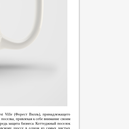
st Ville (Форест Вилль), принадлежащего
поселка, привлекая к себе внимание своим
ередь защита бизнеса. Коттеджный поселок
овскому шоссе в одном из самых чистых