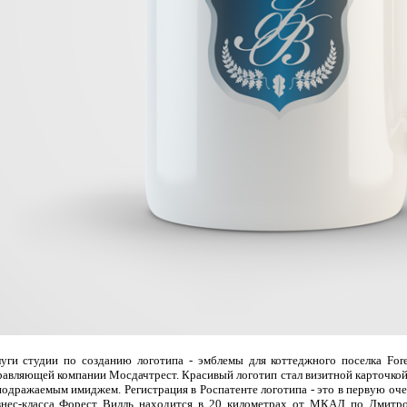
луги студии по созданию логотипа - эмблемы для коттеджного поселка Fore
равляющей компании Мосдачтрест. Красивый логотип стал визитной карточкой 
подражаемым имиджем. Регистрация в Роспатенте логотипа - это в первую оч
знес-класса Форест Вилль находится в 20 километрах от МКАД по Дмитр