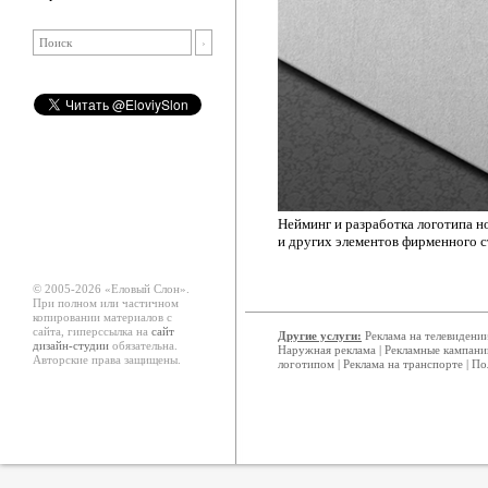
Нейминг и разработка логотипа н
и других элементов фирменного с
© 2005-2026 «Еловый Cлон».
При полном или частичном
копировании материалов с
сайта, гиперссылка на
сайт
Другие услуги:
Реклама на телевидени
дизайн-студии
обязательна.
Наружная реклама
|
Рекламные кампани
Авторские права защищены.
логотипом
|
Реклама на транспорте
|
По