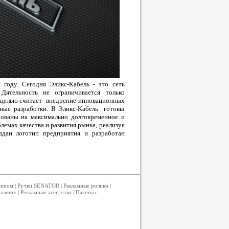
 году. Сегодня Эликс-Кабель - это сеть
ятельность не ограничивается только
ой целью считает внедрение инновационных
учные разработки. В Эликс-Кабель готовы
рованы на максимально долговременное и
лемах качества и развития рынка, реализуя
здан логотип предприятия и разработан
типом
|
Ручки SENATOR
|
Рекламные ролики
|
газетах
|
Рекламные агентства
|
Пакеты с