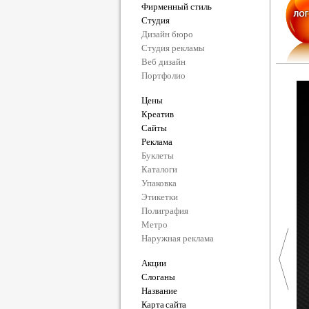
Фирменный стиль
Студия
Дизайн бюро
Студия рекламы
Веб дизайн
Портфолио
Цены
Креатив
Сайты
Реклама
Буклеты
Каталоги
Упаковка
Этикетки
Полиграфия
Метро
Наружная реклама
Акции
Слоганы
Название
Карта сайта