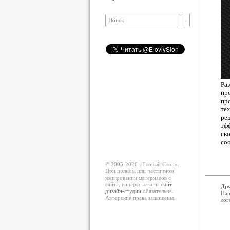
Ра
пр
пр
те
ре
эфф
св
со
© 2005-2026 «Еловый Cлон».
При полном или частичном
копировании материалов с
сайта, гиперссылка на
сайт
Дру
дизайн-студии
обязательна.
Нар
Авторские права защищены.
лог