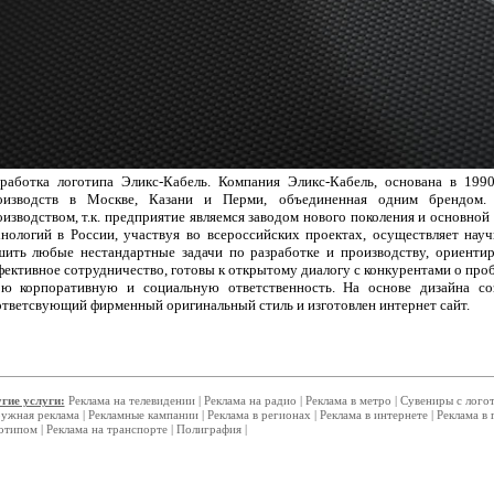
зработка логотипа Эликс-Кабель. Компания Эликс-Кабель, основана в 1990
оизводств в Москве, Казани и Перми, объединенная одним брендом. Д
оизводством, т.к. предприятие являемся заводом нового поколения и основн
хнологий в России, участвуя во всероссийских проектах, осуществляет на
шить любые нестандартные задачи по разработке и производству, ориенти
ективное сотрудничество, готовы к открытому диалогу с конкурентами о проб
ою корпоративную и социальную ответственность. На основе дизайна со
ответсвующий фирменный оригинальный стиль и изготовлен интернет сайт.
гие услуги:
Реклама на телевидении
|
Реклама на радио
|
Реклама в метро
|
Сувениры с лого
ужная реклама
|
Рекламные кампании
|
Реклама в регионах
|
Реклама в интернете
|
Реклама в 
отипом
|
Реклама на транспорте
|
Полиграфия
|