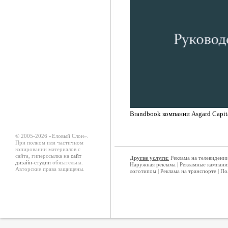
Brandbook компании Asgard Capit
© 2005-2026 «Еловый Cлон».
При полном или частичном
копировании материалов с
сайта, гиперссылка на
сайт
Другие услуги:
Реклама на телевидени
дизайн-студии
обязательна.
Наружная реклама
|
Рекламные кампани
Авторские права защищены.
логотипом
|
Реклама на транспорте
|
По