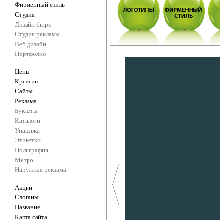
Фирменный стиль
Студия
Дизайн бюро
Студия рекламы
Веб дизайн
Портфолио
Цены
Креатив
Сайты
Реклама
Буклеты
Каталоги
Упаковка
Этикетки
Полиграфия
Метро
Наружная реклама
Акции
Слоганы
Название
Карта сайта