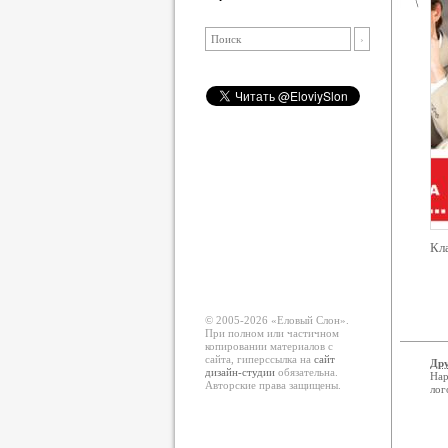
Кла
© 2005-2026 «Еловый Cлон».
При полном или частичном
копировании материалов с
сайта, гиперссылка на
сайт
Дру
дизайн-студии
обязательна.
Нар
Авторские права защищены.
лог