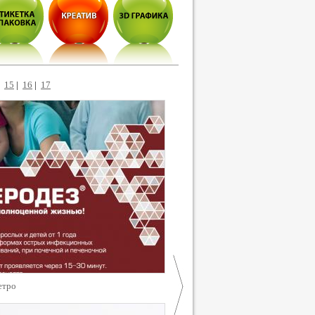
|
15
|
16
|
17
етро