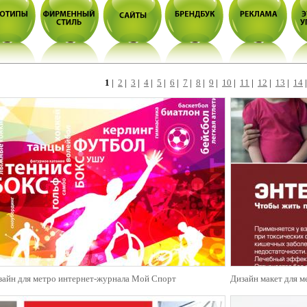
1
|
2
|
3
|
4
|
5
|
6
|
7
|
8
|
9
|
10
|
11
|
12
|
13
|
14
зайн для метро интернет-журнала Мой Спорт
Дизайн макет для м