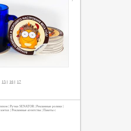
|
15
|
16
|
17
типом
|
Ручки SENATOR
|
Рекламные ролики
|
газетах
|
Рекламные агентства
|
Пакеты с