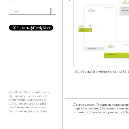
Разработка фирменного стиля Ор
© 2005-2026 «Еловый Cлон».
При полном или частичном
копировании материалов с
сайта, гиперссылка на
сайт
Другие услуги:
Реклама на телевидени
дизайн-студии
обязательна.
Наружная реклама
|
Рекламные кампани
Авторские права защищены.
логотипом
|
Реклама на транспорте
|
По