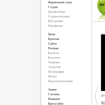
Фирменный стиль
Студия
Дизайн бюро
Студия рекламы
Веб дизайн
Портфолио
Цены
Креатив
Сайты
Реклама
Буклеты
Каталоги
Упаковка
Этикетки
Полиграфия
Метро
Наружная реклама
Акции
Слоганы
Ди
Название
Карта сайта