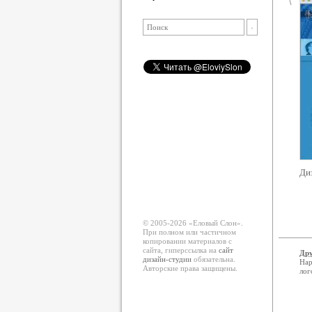
Диз
© 2005-2026 «Еловый Cлон».
При полном или частичном
копировании материалов с
сайта, гиперссылка на
сайт
Дру
дизайн-студии
обязательна.
Нар
Авторские права защищены.
лог