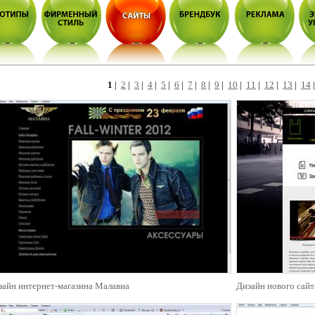
1
|
2
|
3
|
4
|
5
|
6
|
7
|
8
|
9
|
10
|
11
|
12
|
13
|
14
зайн интернет-магазина Малавиа
Дизайн нового сайт