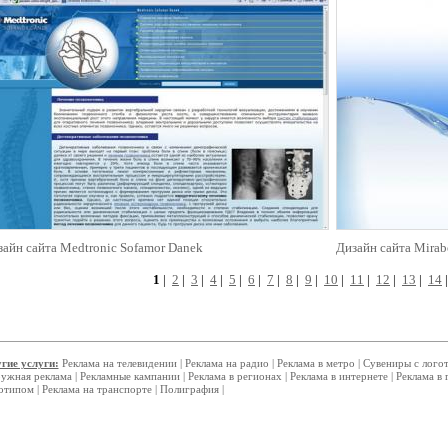
айн сайта Medtronic Sofamor Danek
Дизайн сайта Mirab
1
|
2
|
3
|
4
|
5
|
6
|
7
|
8
|
9
|
10
|
11
|
12
|
13
|
14
гие услуги:
Реклама на телевидении
|
Реклама на радио
|
Реклама в метро
|
Сувениры с лого
ужная реклама
|
Рекламные кампании
|
Реклама в регионах
|
Реклама в интернете
|
Реклама в 
отипом
|
Реклама на транспорте
|
Полиграфия
|