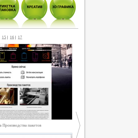
|
15
|
16
|
17
а Производства пакетов