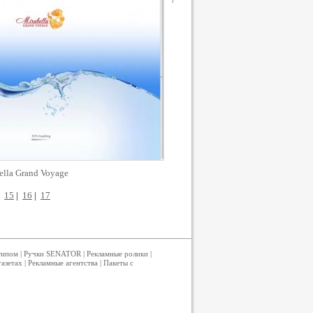
ella Grand Voyage
|
15
|
16
|
17
типом
|
Ручки SENATOR
|
Рекламные ролики
|
газетах
|
Рекламные агентства
|
Пакеты с