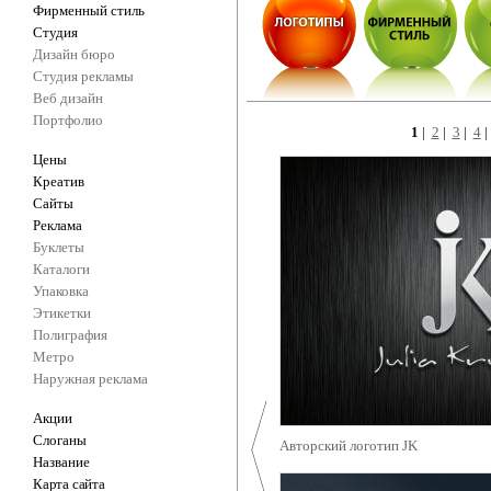
Фирменный стиль
Студия
Дизайн бюро
Студия рекламы
Веб дизайн
Портфолио
1
|
2
|
3
|
4
Цены
Креатив
Сайты
Реклама
Буклеты
Каталоги
Упаковка
Этикетки
Полиграфия
Метро
Наружная реклама
Акции
Слоганы
Авторский логотип JK
Название
Карта сайта