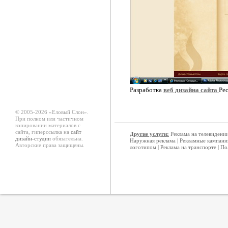
Разработка
веб дизайна сайта
Ре
© 2005-2026 «Еловый Cлон».
При полном или частичном
копировании материалов с
сайта, гиперссылка на
сайт
Другие услуги:
Реклама на телевидени
дизайн-студии
обязательна.
Наружная реклама
|
Рекламные кампани
Авторские права защищены.
логотипом
|
Реклама на транспорте
|
По