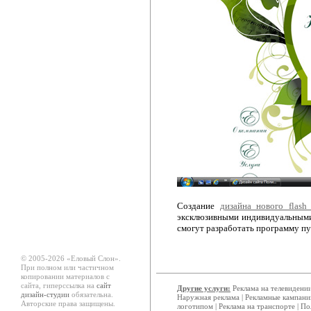
Создание
дизайна нового flash
эксклюзивными индивидуальными 
смогут разработать программу пу
© 2005-2026 «Еловый Cлон».
При полном или частичном
копировании материалов с
сайта, гиперссылка на
сайт
Другие услуги:
Реклама на телевидени
дизайн-студии
обязательна.
Наружная реклама
|
Рекламные кампани
Авторские права защищены.
логотипом
|
Реклама на транспорте
|
По