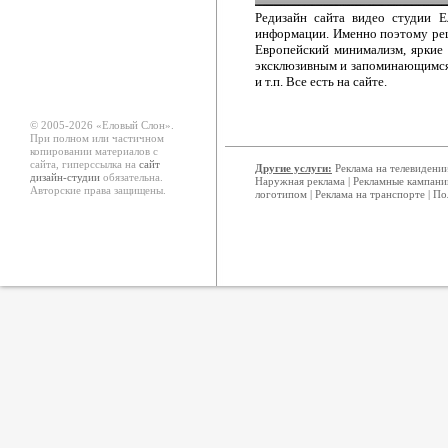
Редизайн сайта видео студии Е
информации. Именно поэтому реш
Европейский минимализм, яркие
эксклюзивным и запоминающимся.
и т.п. Все есть на сайте.
© 2005-2026 «Еловый Cлон».
При полном или частичном
копировании материалов с
сайта, гиперссылка на
сайт
Другие услуги:
Реклама на телевидени
дизайн-студии
обязательна.
Наружная реклама
|
Рекламные кампани
Авторские права защищены.
логотипом
|
Реклама на транспорте
|
По