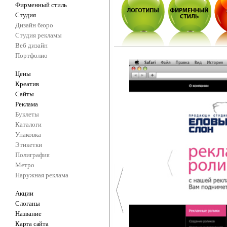
Фирменный стиль
Студия
Дизайн бюро
Студия рекламы
Веб дизайн
Портфолио
Цены
Креатив
Сайты
Реклама
Буклеты
Каталоги
Упаковка
Этикетки
Полиграфия
Метро
Наружная реклама
Акции
Слоганы
Название
Карта сайта