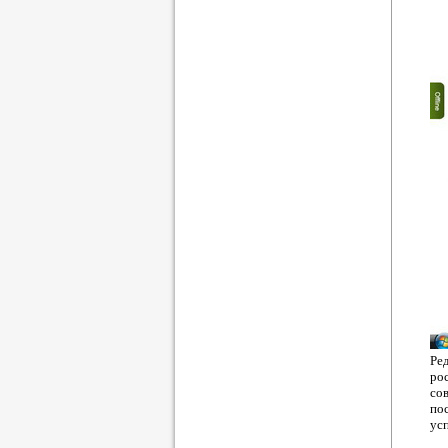
Ре
ро
со
по
усп