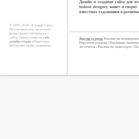
Дизайн и создание сайта для ит
fashion designer, живет и твори
известных художников и различны
© 2005-2026 «Еловый Cлон».
При полном или частичном
копировании материалов с
сайта, гиперссылка на
сайт
Другие услуги:
Реклама на телевидени
дизайн-студии
обязательна.
Наружная реклама
|
Рекламные кампани
Авторские права защищены.
логотипом
|
Реклама на транспорте
|
По