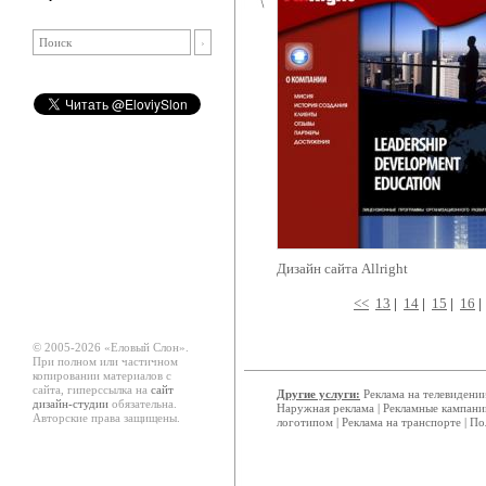
Дизайн сайта Allright
<<
13
|
14
|
15
|
16
© 2005-2026 «Еловый Cлон».
При полном или частичном
копировании материалов с
сайта, гиперссылка на
сайт
Другие услуги:
Реклама на телевидени
дизайн-студии
обязательна.
Наружная реклама
|
Рекламные кампани
Авторские права защищены.
логотипом
|
Реклама на транспорте
|
По