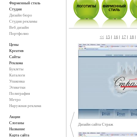
Фирменный стиль
Студия
Дизайн бюро
Студия рекламы
Веб дизайн
Портфолио
<<
15
|
16
|
17
|
18
Цены
Креатив
Сайты
Реклама
Буклеты
Каталоги
Упаковка
Этикетки
Полиграфия
Метро
Наружная реклама
Акции
Слоганы
Дизайн сайта Страж
Название
Карта сайта