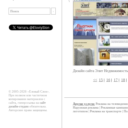
Дизайн сайта Элит Недвижимость
<<
15
|
16
|
17
|
18
© 2005-2026 «Еловый Cлон».
При полном или частичном
копировании материалов с
сайта, гиперссылка на
сайт
Другие услуги:
Реклама на телевидени
дизайн-студии
обязательна.
Наружная реклама
|
Рекламные кампани
Авторские права защищены.
логотипом
|
Реклама на транспорте
|
По