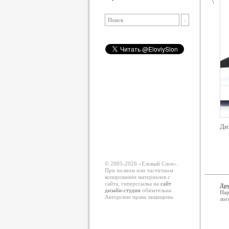
Диз
© 2005-2026 «Еловый Cлон».
При полном или частичном
копировании материалов с
сайта, гиперссылка на
сайт
Дру
дизайн-студии
обязательна.
Нар
Авторские права защищены.
лог