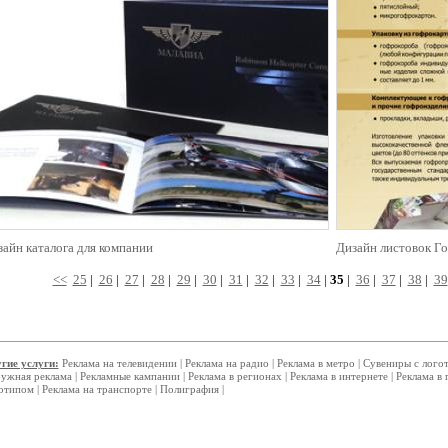
айн каталога для компании
Дизайн листовок Г
<<
25
|
26
|
27
|
28
|
29
|
30
|
31
|
32
|
33
|
34
|
35
|
36
|
37
|
38
|
39
гие услуги:
Реклама на телевидении
|
Реклама на радио
|
Реклама в метро
|
Сувениры с лого
ужная реклама
|
Рекламные кампании
|
Реклама в регионах
|
Реклама в интернете
|
Реклама в 
отипом
|
Реклама на транспорте
|
Полиграфия
|