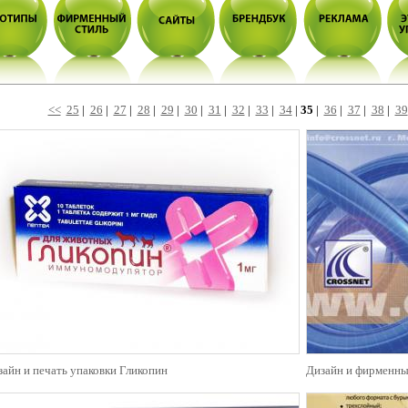
<<
25
|
26
|
27
|
28
|
29
|
30
|
31
|
32
|
33
|
34
|
35
|
36
|
37
|
38
|
39
айн и печать упаковки Гликопин
Дизайн и фирменный