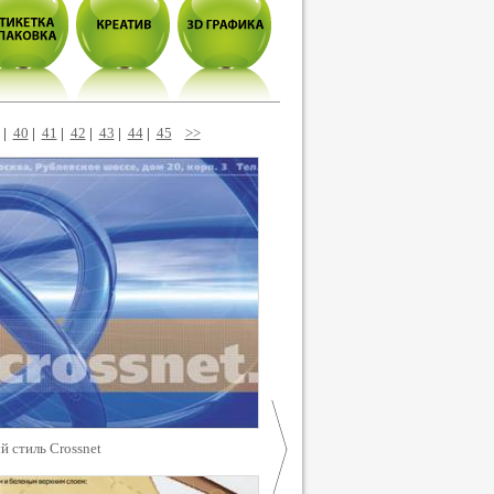
|
40
|
41
|
42
|
43
|
44
|
45
>>
 стиль Crossnet