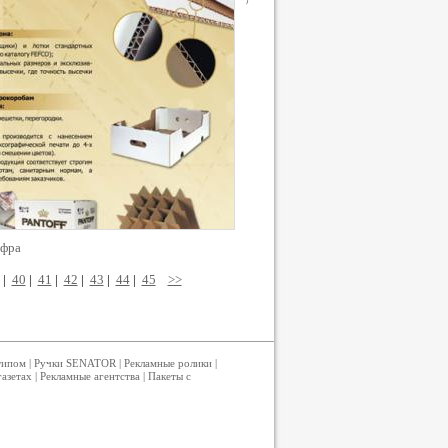
офра
|
40
|
41
|
42
|
43
|
44
|
45
>>
типом
|
Ручки SENATOR
|
Рекламные ролики
|
газетах
|
Рекламные агентства
|
Пакеты с