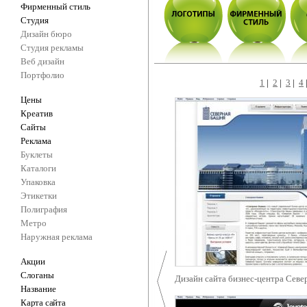
Фирменный стиль
Студия
Дизайн бюро
Студия рекламы
Веб дизайн
Портфолио
1
|
2
|
3
|
4
Цены
Креатив
Сайты
Реклама
Буклеты
Каталоги
Упаковка
Этикетки
Полиграфия
Метро
Наружная реклама
Акции
Слоганы
Дизайн сайта бизнес-центра Севе
Название
Карта сайта