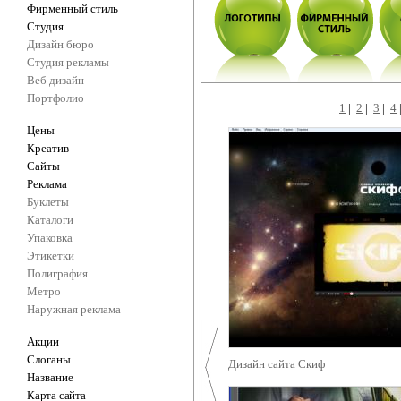
Фирменный стиль
Студия
Дизайн бюро
Студия рекламы
Веб дизайн
Портфолио
1
|
2
|
3
|
4
Цены
Креатив
Сайты
Реклама
Буклеты
Каталоги
Упаковка
Этикетки
Полиграфия
Метро
Наружная реклама
Акции
Слоганы
Дизайн сайта Скиф
Название
Карта сайта