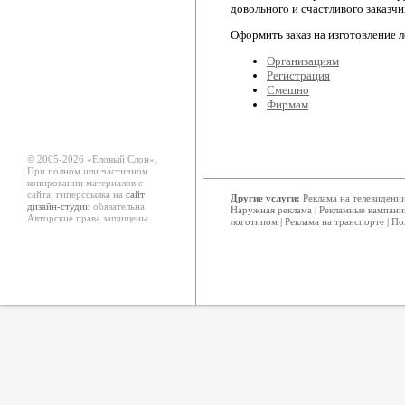
довольного и счастливого заказчи
Оформить заказ на изготовление 
Организациям
Регистрация
Смешно
Фирмам
© 2005-2026 «Еловый Cлон».
При полном или частичном
копировании материалов с
сайта, гиперссылка на
сайт
Другие услуги:
Реклама на телевидени
дизайн-студии
обязательна.
Наружная реклама
|
Рекламные кампани
Авторские права защищены.
логотипом
|
Реклама на транспорте
|
По