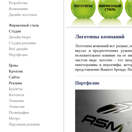
Разработка
Компаниям
Дизайн логотипа
Фирменный стиль
Студия
Логотипы компаний
Дизайн бюро
Студия рекламы
Логотипы компаний все разные, н
Веб дизайн
вкусах и предпочтениях руково
Портфолио
положительное влияние на ее им
чистом виде логотип - это виз
пиктограммы и иероглифы, кото
Цены
представление Вашего бренда. По
Креатив
Сайты
Портфолио
Реклама
Буклеты
Каталоги
Упаковка
Этикетки
Полиграфия
Метро
Наружная реклама