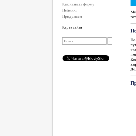
Как назвать фирму
Нейминг
Мно
Придумаем
гот
Карта сайта
Не
По-
пут
яв
им
Ко
вы
Дол
Пр