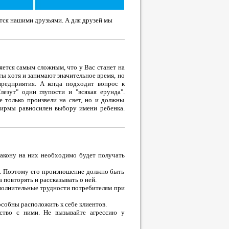
ятся нашими друзьями. А для друзей мы
ляется самым сложным, что у Вас станет на
ы хотя и занимают значительное время, но
редприятия. А когда подходит вопрос к
езут" одни глупости и "всякая ерунда".
е только произвели на свет, но и должны
 фирмы равносилен выбору имени ребенка.
закону на них необходимо будет получать
в. Поэтому его произношение должно быть
 повторять и рассказывать о ней.
ополнительные трудности потребителям при
обны расположить к себе клиентов.
ство с ними. Не вызывайте агрессию у