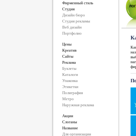
Фирменный стиль
Студия
Дизайн бюро
Студия рекламы
Веб дизайн
Портфолио
К
Цены
Ка
Креатив
на
Сайты
вы
на
Реклама
фир
Буклеты
Каталоги
По
Упаковка
Этикетки
Полиграфия
Метро
Наружная реклама
Акции
Слоганы
Название
Для организации