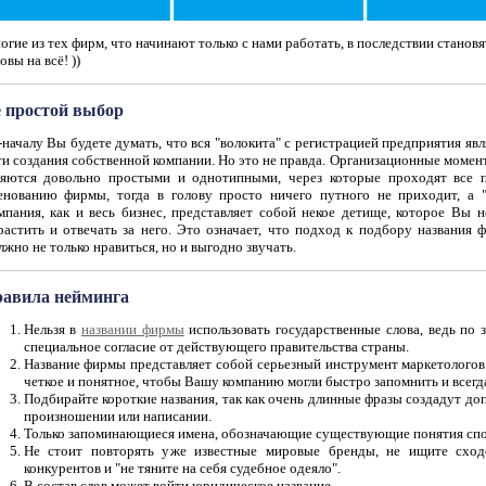
гие из тех фирм, что начинают только с нами работать, в последствии станов
овы на всё! ))
 простой выбор
началу Вы будете думать, что вся "волокита" с регистрацией предприятия яв
и создания собственной компании. Но это не правда. Организационные момент
ляются довольно простыми и однотипными, через которые проходят все п
енованию фирмы, тогда в голову просто ничего путного не приходит, а "л
мпания, как и весь бизнес, представляет собой некое детище, которое Вы н
растить и отвечать за него. Это означает, что подход к подбору названия
жно не только нравиться, но и выгодно звучать.
авила нейминга
Нельзя в
названии фирмы
использовать государственные слова, ведь по 
специальное согласие от действующего правительства страны.
Название фирмы представляет собой серьезный инструмент маркетолого
четкое и понятное, чтобы Вашу компанию могли быстро запомнить и всегда
Подбирайте короткие названия, так как очень длинные фразы создадут д
произношении или написании.
Только запоминающиеся имена, обозначающие существующие понятия спос
Не стоит повторять уже известные мировые бренды, не ищите сход
конкурентов и "не тяните на себя судебное одеяло".
В состав слов может войти юридическое название.