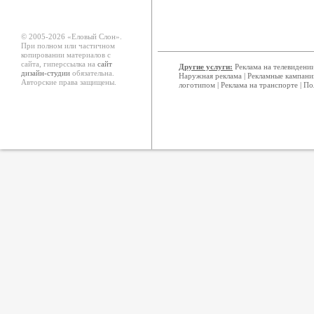
© 2005-2026 «Еловый Cлон».
При полном или частичном
копировании материалов с
сайта, гиперссылка на
сайт
Другие услуги:
Реклама на телевидени
дизайн-студии
обязательна.
Наружная реклама
|
Рекламные кампани
Авторские права защищены.
логотипом
|
Реклама на транспорте
|
По