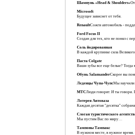
Шампунь «Head & Shoulders»
От
Microsoft
Будущее зависнет от тебя.
Renault
Сожги автомобиль - подд
Ford Focus II
Создан для тех, кто не понял с пер
Соль йодированная
В каждой крупинке сила Великог
Паста Colgate
Ваши зубы все еще белые? Тогда 
Обувь Salamander
Скорее вы пом
Леденцы Чупа-Чупс
Мы научили 
МТС
Люди говорят. И ты говори. 
Лотерея Автоваза
Каждая десятая "десятка" собрана
Слоган туристического агентств
Мы пустим Вас по миру…
Тампоны Тампакс
В нужном месте, в нужное время.