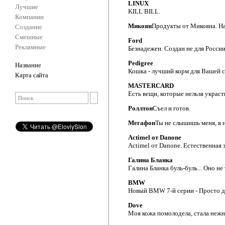
LINUX
Лучшие
KILL BILL.
Компании
Микоян
Продукты от Микояна. На
Создание
Смешные
Ford
Рекламные
Безнадежен. Создан не для России
Pedigree
Название
Кошка - лучший корм для Вашей с
Карта сайта
MASTERCARD
Есть вещи, которые нельзя украсть
Роллтон
Съел и готов.
Мегафон
Ты не слышишь меня, я н
Actimel от Danone
Actimel от Danone. Eстественная
Галина Бланка
Галина Бланка буль-буль... Оно не
BMW
Новый BMW 7-й серии - Просто до
Dove
Моя кожа помолодела, стала нежно