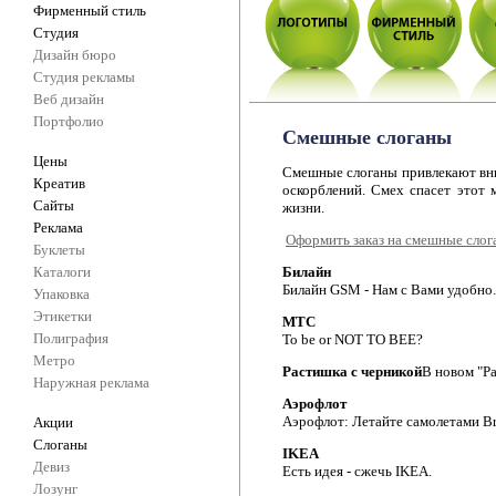
Фирменный стиль
Студия
Дизайн бюро
Студия рекламы
Веб дизайн
Портфолио
Смешные слоганы
Цены
Смешные слоганы привлекают вни
Креатив
оскорблений. Смех спасет этот 
Сайты
жизни.
Реклама
Оформить заказ на смешные слог
Буклеты
Каталоги
Билайн
Билайн GSM - Нам с Вами удобно..
Упаковка
Этикетки
МТС
Полиграфия
To be or NOT TO BEE?
Метро
Растишка с черникой
В новом "Ра
Наружная реклама
Аэрофлот
Аэрофлот: Летайте самолетами Bri
Акции
Слоганы
IKEA
Девиз
Есть идея - сжечь IKEA.
Лозунг