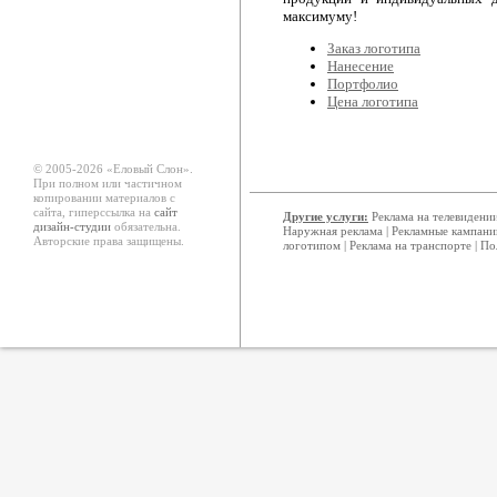
максимуму!
Заказ логотипа
Нанесение
Портфолио
Цена логотипа
© 2005-2026 «Еловый Cлон».
При полном или частичном
копировании материалов с
сайта, гиперссылка на
сайт
Другие услуги:
Реклама на телевидени
дизайн-студии
обязательна.
Наружная реклама
|
Рекламные кампани
Авторские права защищены.
логотипом
|
Реклама на транспорте
|
По