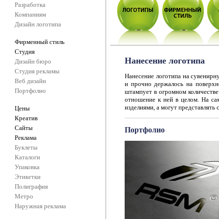
Разработка
Компаниям
Дизайн логотипа
Фирменный стиль
Студия
Нанесение логотипа
Дизайн бюро
Студия рекламы
Нанесение логотипа на сувенирн
Веб дизайн
и прочно держалось на поверхн
Портфолио
штампует в огромном количеств
отношение к ней в целом. На са
изделиями, а могут представлять
Цены
Креатив
Сайты
Портфолио
Реклама
Буклеты
Каталоги
Упаковка
Этикетки
Полиграфия
Метро
Наружная реклама