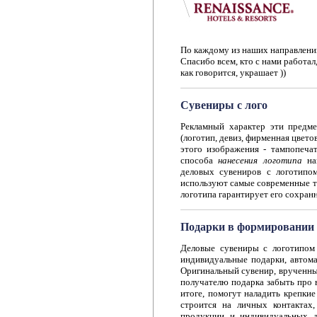
По каждому из наших направлений
Спасибо всем, кто с нами работал,
как говорится, украшает ))
Сувениры с лого
Рекламный характер эти предме
(логотип, девиз, фирменная цвет
этого изображения - тампопечат
способа
нанесения логотипа
нап
деловых сувениров с логотипо
используют самые современные те
логотипа гарантирует его сохран
Подарки в формировании
Деловые сувениры с логотипом 
индивидуальные подарки, автома
Оригинальный сувенир, врученны
получателю подарка забыть про 
итоге, помогут наладить крепки
строится на личных контактах
продукции и индивидуальных д