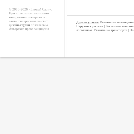
© 2005-2026 «Еловый Cлон».
При полном или частичном
копировании материалов с
сайта, гиперссылка на
сайт
Другие услуги:
Реклама на телевидени
дизайн-студии
обязательна.
Наружная реклама
|
Рекламные кампани
Авторские права защищены.
логотипом
|
Реклама на транспорте
|
По