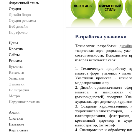
Фирменный стиль
Студия
Дизайн бюро
Студия рекламы
Веб дизайн
Портфолио
Разработка упаковки
Цены
Технология разработки
дизай
Креатив
творческая идея родилась, уж
Сайты
состоятельности, Исполнитель п
которая включает в себя:
Реклама
Буклеты
1. Техническую проработку п
Каталоги
макетов форм упаковки - маке
Участники процесса - технол
Упаковка
моделирования и пр.
Этикетки
2. Дизайн оригинал-макета офо
Полиграфия
макетов, в зависимости о
Метро
(разновидностей) продукта. Уч
художник, арт-директор, художни
Наружная реклама
3. Создание художественных и
художников-иллюстраторов
Акции
иллюстрирования, фотографов
Слоганы
креативный директор и худож
Название
иллюстратор, фотограф.
4. Сканирование и обработку ил
Карта сайта