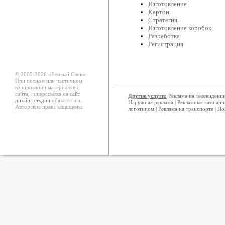
Изготовление
Картон
Стратегия
Изготовление коробок
Разработка
Регистрация
© 2005-2026 «Еловый Cлон».
При полном или частичном
копировании материалов с
сайта, гиперссылка на
сайт
Другие услуги:
Реклама на телевидени
дизайн-студии
обязательна.
Наружная реклама
|
Рекламные кампани
Авторские права защищены.
логотипом
|
Реклама на транспорте
|
По