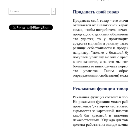
Продавать свой товар
Продавать свой товар - это знач
отличается от аналогичной хара
желая, чтобы потребитель начал 
продукцию с данными обозначениям
это удается, то у производит
средства в
дизайн
и
рекламу
, зав
разнице себестоимости и прода
например, "молоко с большой б
покупаем упаковку молока с крас
в его качестве, а за это мы го
большинстве иных случаев первое
это упаковка. Таким образ
определенными свойствами) мож
Рекламная функция това
Рекламная функция состоит в пр
Но рекламная функция может раб
провожают", - вторую часть изве
скрывается за картонной, пластик
какой бы красивой и запомина
некачественным. "Одежда для тов
должна работать на имидж компа