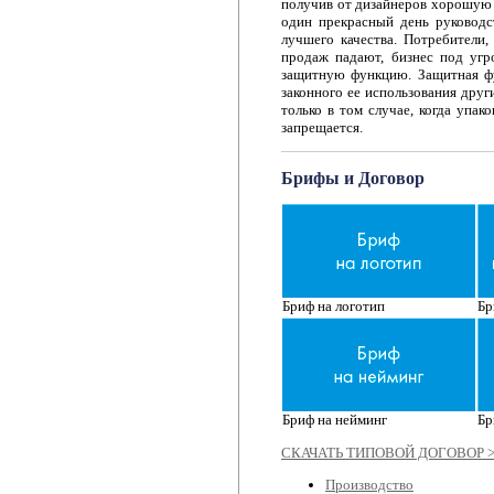
получив от дизайнеров хорошую 
один прекрасный день руководс
лучшего качества. Потребители
продаж падают, бизнес под угр
защитную функцию. Защитная фу
законного ее использования друг
только в том случае, когда упа
запрещается.
Брифы и Договор
Бриф на логотип
Бр
Бриф на нейминг
Бр
СКАЧАТЬ ТИПОВОЙ ДОГОВОР 
Производство