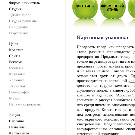
Фирменный стиль
Студия
Дизайн бюро
Студия рекламы
Веб дизайн
Портфолио
Картонная упаковка
Цены
Продавать товар или продавать
Креатив
этапе развития производства 
Сайты
предприятия. Продавать товар - 
только на разнице затрат на его 
Реклама
продавать просто конфеты, прост
Буклеты
и не влияя на него. Товары таки
Каталоги
отличаются друг от друга. Ед
Упаковка
производителя на картонной
упа
достаточно трудно заметить.
Этикетки
сгущенное молоко в сине-голубо
Полиграфия
крышке и надписью "Ассорти".
Метро
сознательно рискует ошибиться в
Наружная реклама
что среди ничем не запоминающи
ваш продукт. Кстати говоря, в н
под контроль использование не
Акции
многократного использования р
Слоганы
употребление. Предполагается,
Название
государственным органом спец
Карта сайта
качественной продукции.