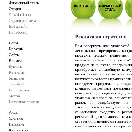
Фирменный стиль
Студия
Дизайн бюро
Студия рекламы
Веб дизайн
Портфолио
Рекламная стратегия
Цены
Вам завернуть или упаковать?
Креатив
деятельности предприятия вопро
Сайты
продукта должен появляться,
определении компанией "своего" 
Реклама
продукт, цена, место, продвиже
Буклеты
приобретает сильнейшую комму
Каталоги
интенсивным ростом магазинов са
Упаковка
покупатель остается практически 
инструмент продвижения товара
Этикетки
комплекс маркетинга предприяти
Полиграфия
цена, место, продвижение, упа
Метро
упаковка, как правило, решает т
Наружная реклама
рынок и воздействует на п
товаропроизводителя, донося до
ее основное сходство с рекла
Акции
рекламной деятельности комп
Слоганы
стратегии, и именно она влияет 
Название
иллюстрации опишу схему разраб
Карта сайта