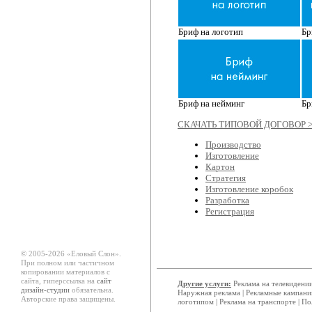
Бриф на логотип
Бр
Бриф на нейминг
Бр
СКАЧАТЬ ТИПОВОЙ ДОГОВОР 
Производство
Изготовление
Картон
Стратегия
Изготовление коробок
Разработка
Регистрация
© 2005-2026 «Еловый Cлон».
При полном или частичном
копировании материалов с
сайта, гиперссылка на
сайт
Другие услуги:
Реклама на телевидени
дизайн-студии
обязательна.
Наружная реклама
|
Рекламные кампани
Авторские права защищены.
логотипом
|
Реклама на транспорте
|
По