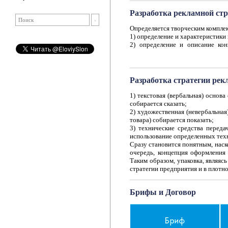
Разработка рекламной стр
Определяется творческим компле
1) определение и характеристики
2) определение и описание ко
качеств, представленных в продук
3) как позиционируется продукт 
4) каким образом продукт отстра
5) используется ли дифференциаци
Разработка стратегии ре
6) на какой стадии жизненного ци
7) как продукт классифицирован, 
1) текстовая (вербальная) основа
8) определения средств распрост
собирается сказать;
2) художественная (невербальная
товара) собирается показать;
3) технические средства переда
использование определенных техн
Сразу становится понятным, наско
очередь, концепция оформления 
Таким образом, упаковка, являяс
стратегии предприятия и в плотн
Брифы и Договор